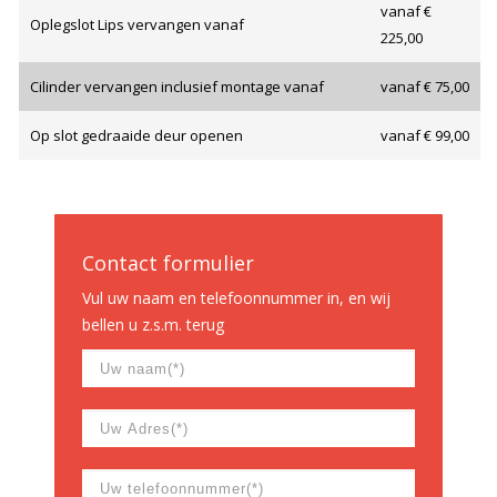
vanaf €
Oplegslot Lips vervangen vanaf
225,00
Cilinder vervangen inclusief montage vanaf
vanaf € 75,00
Op slot gedraaide deur openen
vanaf € 99,00
Contact formulier
Vul uw naam en telefoonnummer in, en wij
bellen u z.s.m. terug