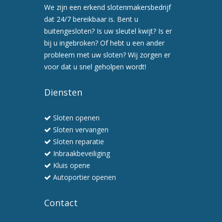
een
We zijn een erkend slotenmakersbedrijf
afspraak
dat 24/7 bereikbaar is. Bent u
voor
buitengesloten? Is uw sleutel kwijt? Is er
een
bij u ingebroken? Of hebt u een ander
preventiebezoek
probleem met uw sloten? Wij zorgen er
6.
voor dat u snel geholpen wordt!
Wij
werken
Diensten
snel
en
Sloten openen
professioneel
Sloten vervangen
Sloten reparatie
Inbraakbeveiliging
Kluis opene
Autoportier openen
Contact