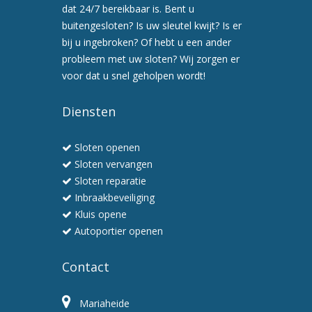
afspraak
dat 24/7 bereikbaar is. Bent u
voor
buitengesloten? Is uw sleutel kwijt? Is er
een
bij u ingebroken? Of hebt u een ander
preventiebezoek
probleem met uw sloten? Wij zorgen er
6.
voor dat u snel geholpen wordt!
Wij
werken
Diensten
snel
en
Sloten openen
professioneel
Sloten vervangen
Sloten reparatie
Inbraakbeveiliging
Kluis opene
Autoportier openen
Contact
Mariaheide