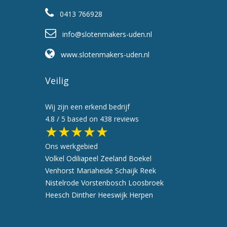
0413 766928
info@slotenmakers-uden.nl
www.slotenmakers-uden.nl
Veilig
Wij zijn een erkend bedrijf
4.8
/ 5 based on
438
reviews
★★★★★
Ons werkgebied
Volkel
Odiliapeel
Zeeland
Boekel
Venhorst
Mariaheide
Schaijk
Reek
Nistelrode
Vorstenbosch
Loosbroek
Heesch
Dinther
Heeswijk
Herpen