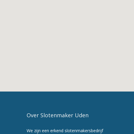
Mariaheide
2.
De
Diensten
van
Slotenmaker
Mariaheide
3.
Slotenmaker
in
Mariaheide
4.
Slotenmaker
Uden
5.
Maak
Over Slotenmaker Uden
nu
een
We zijn een erkend slotenmakersbedrijf