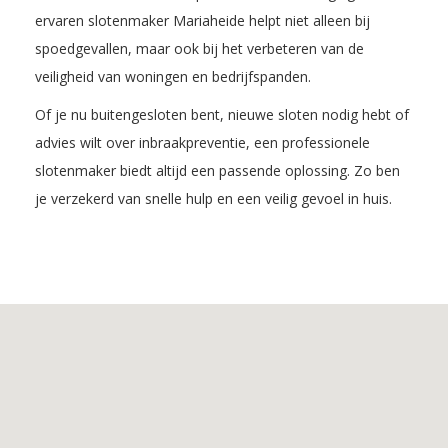
ervaren slotenmaker Mariaheide helpt niet alleen bij
spoedgevallen, maar ook bij het verbeteren van de
veiligheid van woningen en bedrijfspanden.
Of je nu buitengesloten bent, nieuwe sloten nodig hebt of
advies wilt over inbraakpreventie, een professionele
slotenmaker biedt altijd een passende oplossing. Zo ben
je verzekerd van snelle hulp en een veilig gevoel in huis.
Inhoudsopgave
1.
De
voordelen
van
Slotenmaker