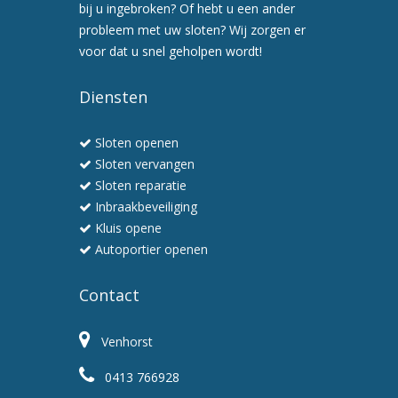
een
bij u ingebroken? Of hebt u een ander
preventiebezoek
probleem met uw sloten? Wij zorgen er
6.
voor dat u snel geholpen wordt!
Wij
werken
Diensten
snel
en
Sloten openen
professioneel
Sloten vervangen
Sloten reparatie
Inbraakbeveiliging
Kluis opene
Autoportier openen
Contact
Venhorst
0413 766928