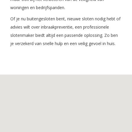
woningen en bedrijfspanden.
Of je nu buitengesloten bent, nieuwe sloten nodig hebt of
advies wilt over inbraakpreventie, een professionele
slotenmaker biedt altijd een passende oplossing. Zo ben
je verzekerd van snelle hulp en een veilig gevoel in huis.
Inhoudsopgave
1.
De
voordelen
van
Slotenmaker
Venhorst
2.