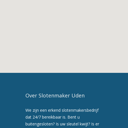
De
Diensten
van
Slotenmaker
Venhorst
3.
Slotenmaker
in
Venhorst
4.
Slotenmaker
Uden
5.
Maak
Over Slotenmaker Uden
nu
een
We zijn een erkend slotenmakersbedrijf
afspraak
dat 24/7 bereikbaar is. Bent u
voor
buitengesloten? Is uw sleutel kwijt? Is er