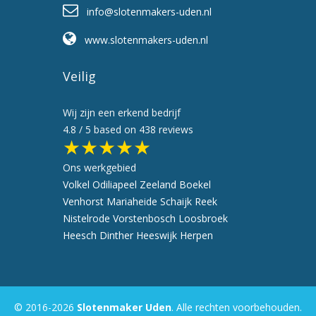
info@slotenmakers-uden.nl
www.slotenmakers-uden.nl
Veilig
Wij zijn een erkend bedrijf
4.8
/ 5 based on
438
reviews
★★★★★
Ons werkgebied
Volkel
Odiliapeel
Zeeland
Boekel
Venhorst
Mariaheide
Schaijk
Reek
Nistelrode
Vorstenbosch
Loosbroek
Heesch
Dinther
Heeswijk
Herpen
© 2016-2026
Slotenmaker Uden
. Alle rechten voorbehouden.